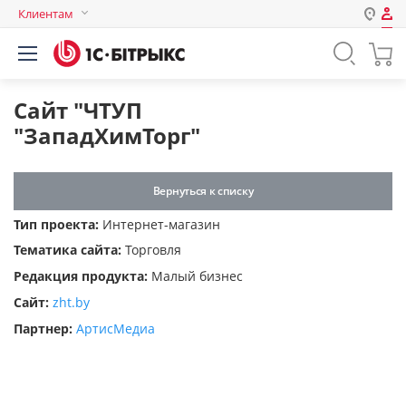
Клиентам
Авторизация
Россия
Нет аккаунта?
Зарегистрироваться
Казахстан
Сайт "ЧТУП
Беларусь
"ЗападХимТорг"
Логин
Вернуться к списку
Пароль
Тип проекта:
Интернет-магазин
Тематика сайта:
Торговля
Запомнить меня на этом
Редакция продукта:
Малый бизнес
компьютере
Сайт:
zht.by
Забыли свой пароль?
Партнер:
АртисМедиа
или войдите с помощью