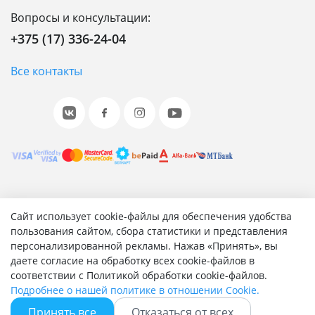
Вопросы и консультации:
+375 (17) 336-24-04
Все контакты
© 2001-2026 «Битрикс», «1С-Битрикс». Работает на 1С-
Сайт использует cookie-файлы для обеспечения удобства
Битрикс: Управление сайтом.
пользования сайтом, сбора статистики и представления
персонализированной рекламы. Нажав «Принять», вы
Согласие на обработку персональных данных
даете согласие на обработку всех cookie-файлов в
Отзыв согласия на обработку персональных данных
соответствии с Политикой обработки cookie-файлов.
Политика обработки персональных данных
Подробнее о нашей политике в отношении Cookie.
Соглашение об использовании сайта
Принять все
Отказаться от всех