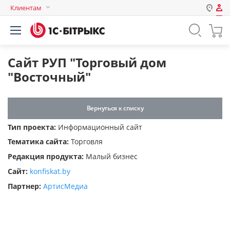
Клиентам
Авторизация
Россия
Нет аккаунта?
Зарегистрироваться
Казахстан
Сайт РУП "Торговый дом
Беларусь
"Восточный"
Логин
Вернуться к списку
Пароль
Тип проекта:
Информационный сайт
Тематика сайта:
Торговля
Запомнить меня на этом
Редакция продукта:
Малый бизнес
компьютере
Сайт:
konfiskat.by
Забыли свой пароль?
Партнер:
АртисМедиа
или войдите с помощью