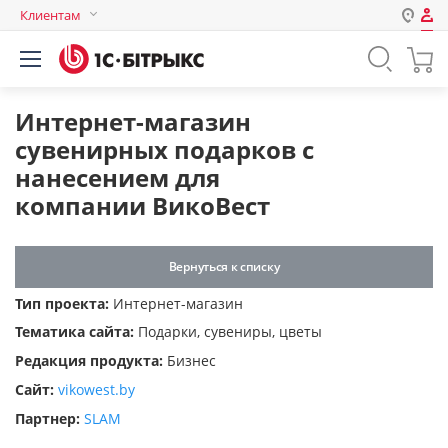
Клиентам
Авторизация
Россия
Нет аккаунта?
Зарегистрироваться
Казахстан
Интернет-магазин
Беларусь
сувенирных подарков с
Логин
нанесением для
компании ВикоВест
Пароль
Вернуться к списку
Запомнить меня на этом
Тип проекта:
Интернет-магазин
компьютере
Тематика сайта:
Подарки, сувениры, цветы
Забыли свой пароль?
Редакция продукта:
Бизнес
Сайт:
vikowest.by
Партнер:
SLAM
или войдите с помощью