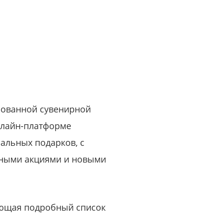
или войдите с помощью
рованной сувенирной
онлайн-платформе
альных подарков, с
ьными акциями и новыми
чающая подробный список