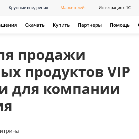
Крупные внедрения
Маркетплейс
Интеграция с 1С
ешения
Скачать
Купить
Партнеры
Помощь
ля продажи
ых продуктов VIP
и для компании
ия
витрина