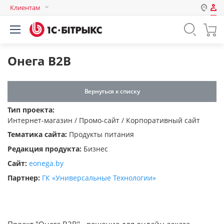
Клиентам
Авторизация
Россия
Нет аккаунта?
Зарегистрироваться
Казахстан
Онега B2B
Беларусь
Логин
Вернуться к списку
Тип проекта:
Пароль
Интернет-магазин / Промо-сайт / Корпоративный сайт
Тематика сайта:
Продукты питания
Запомнить меня на этом
Редакция продукта:
Бизнес
компьютере
Сайт:
eonega.by
Забыли свой пароль?
Партнер:
ГК «‎Универсальные Технологии»‎
или войдите с помощью
Проект "Онега B2B" - решение для онлайн-заказа