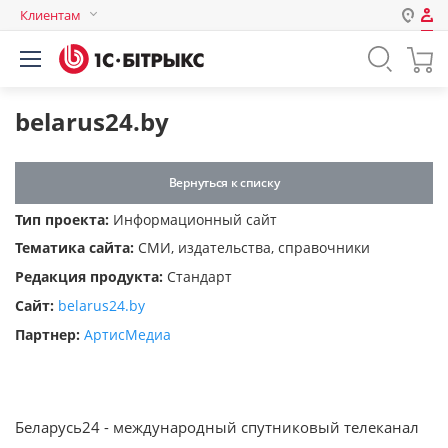
Клиентам
Авторизация
Россия
Нет аккаунта?
Зарегистрироваться
Казахстан
belarus24.by
Беларусь
Логин
Вернуться к списку
Тип проекта:
Информационный сайт
Пароль
Тематика сайта:
СМИ, издательства, справочники
Редакция продукта:
Стандарт
Запомнить меня на этом
Сайт:
belarus24.by
компьютере
Партнер:
АртисМедиа
Забыли свой пароль?
Беларусь24 - международный спутниковый телеканал
или войдите с помощью