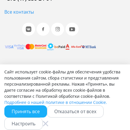
Все контакты
© 2001-2026 «Битрикс», «1С-Битрикс». Работает на 1С-
Сайт использует cookie-файлы для обеспечения удобства
Битрикс: Управление сайтом.
пользования сайтом, сбора статистики и представления
персонализированной рекламы. Нажав «Принять», вы
Согласие на обработку персональных данных
даете согласие на обработку всех cookie-файлов в
Отзыв согласия на обработку персональных данных
соответствии с Политикой обработки cookie-файлов.
Политика обработки персональных данных
Подробнее о нашей политике в отношении Cookie.
Соглашение об использовании сайта
Принять все
Отказаться от всех
Настроить