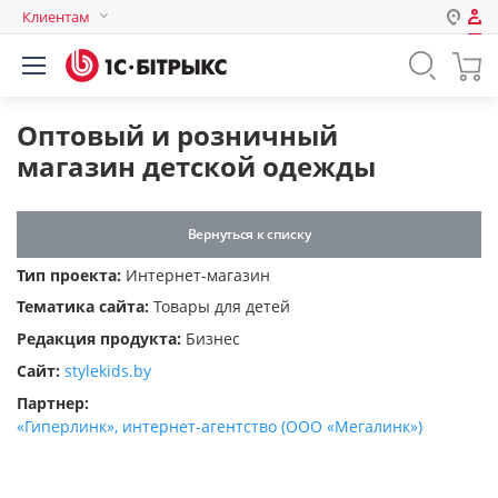
Клиентам
Авторизация
Россия
Нет аккаунта?
Зарегистрироваться
Казахстан
Оптовый и розничный
Беларусь
магазин детской одежды
Логин
Вернуться к списку
Пароль
Тип проекта:
Интернет-магазин
Тематика сайта:
Товары для детей
Запомнить меня на этом
Редакция продукта:
Бизнес
компьютере
Сайт:
stylekids.by
Забыли свой пароль?
Партнер:
«Гиперлинк», интернет-агентство (ООО «Мегалинк»)
или войдите с помощью