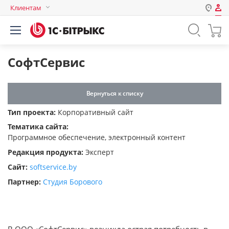
Клиентам
Авторизация
Россия
Нет аккаунта?
Зарегистрироваться
Казахстан
СофтСервис
Беларусь
Логин
Вернуться к списку
Тип проекта:
Корпоративный сайт
Пароль
Тематика сайта:
Программное обеспечение, электронный контент
Запомнить меня на этом
Редакция продукта:
Эксперт
компьютере
Сайт:
softservice.by
Забыли свой пароль?
Партнер:
Студия Борового
или войдите с помощью
В ООО «СофтСервис» возникла острая потребность в