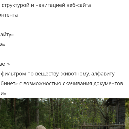
 структурой и навигацией веб-сайта
онтента
сайту»
та»
»
вет»
с фильтром по веществу, животному, алфавиту
абинет» с возможностью скачивания документов
ии»