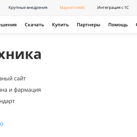
Крупные внедрения
Маркетплейс
Интеграция с 1С
ешения
Скачать
Купить
Партнеры
Помощь
хника
вный сайт
на и фармация
ндарт
го