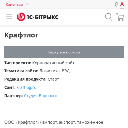
Клиентам
Авторизация
Россия
Нет аккаунта?
Зарегистрироваться
Казахстан
Крафтлог
Беларусь
Логин
Вернуться к списку
Тип проекта:
Корпоративный сайт
Пароль
Тематика сайта:
Логистика, ВЭД
Редакция продукта:
Старт
Запомнить меня на этом
Сайт:
kraftlog.ru
компьютере
Партнер:
Студия Борового
Забыли свой пароль?
ООО «Крафтлог» (импорт, экспорт, таможенное
или войдите с помощью