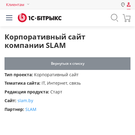
Клиентам
Авторизация
Россия
Нет аккаунта?
Зарегистрироваться
Казахстан
Корпоративный сайт
Беларусь
компании SLAM
Логин
Вернуться к списку
Пароль
Тип проекта:
Корпоративный сайт
Тематика сайта:
IT, Интернет, связь
Запомнить меня на этом
Редакция продукта:
Старт
компьютере
Сайт:
slam.by
Забыли свой пароль?
Партнер:
SLAM
или войдите с помощью