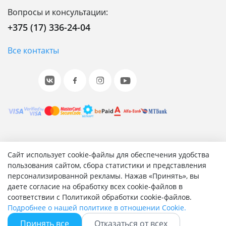
Вопросы и консультации:
+375 (17) 336-24-04
Все контакты
© 2001-2026 «Битрикс», «1С-Битрикс». Работает на 1С-
Сайт использует cookie-файлы для обеспечения удобства
Битрикс: Управление сайтом.
пользования сайтом, сбора статистики и представления
персонализированной рекламы. Нажав «Принять», вы
Согласие на обработку персональных данных
даете согласие на обработку всех cookie-файлов в
Отзыв согласия на обработку персональных данных
соответствии с Политикой обработки cookie-файлов.
Политика обработки персональных данных
Подробнее о нашей политике в отношении Cookie.
Соглашение об использовании сайта
Принять все
Отказаться от всех