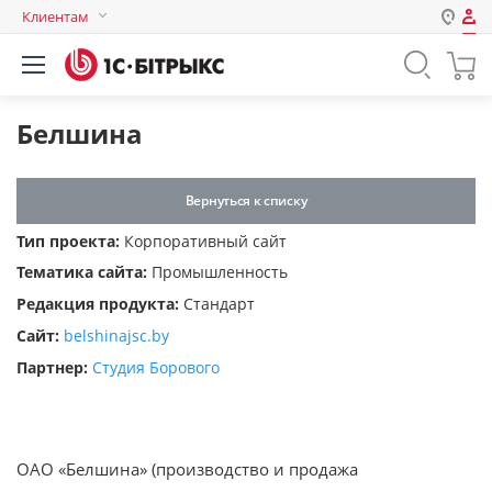
Клиентам
Авторизация
Россия
Нет аккаунта?
Зарегистрироваться
Казахстан
Белшина
Беларусь
Логин
Вернуться к списку
Тип проекта:
Корпоративный сайт
Пароль
Тематика сайта:
Промышленность
Редакция продукта:
Стандарт
Запомнить меня на этом
Сайт:
belshinajsc.by
компьютере
Партнер:
Студия Борового
Забыли свой пароль?
ОАО «Белшина» (производство и продажа
или войдите с помощью