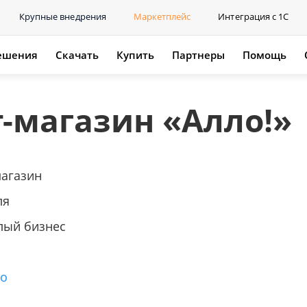
Крупные внедрения
Маркетплейс
Интеграция с 1С
ешения
Скачать
Купить
Партнеры
Помощь
-магазин «Алло!»
магазин
ля
лый бизнес
го