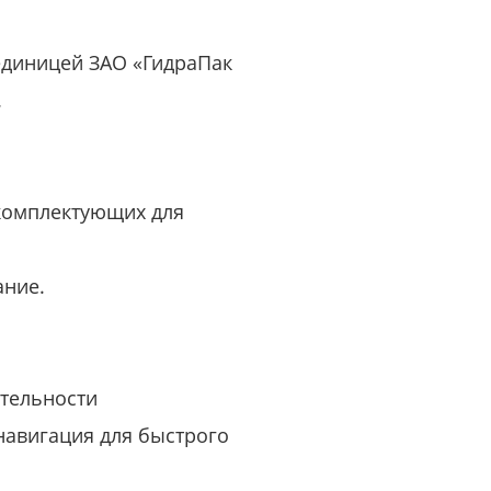
или войдите с помощью
 единицей ЗАО «ГидраПак
.
 комплектующих для
ание.
ятельности
навигация для быстрого