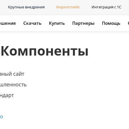
Крупные внедрения
Маркетплейс
Интеграция с 1С
ешения
Скачать
Купить
Партнеры
Помощь
 Компоненты
вный сайт
шленность
ндарт
го