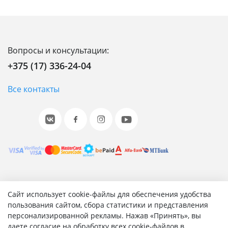
Вопросы и консультации:
+375 (17) 336-24-04
Все контакты
© 2001-2026 «Битрикс», «1С-Битрикс». Работает на 1С-
Сайт использует cookie-файлы для обеспечения удобства
Битрикс: Управление сайтом.
пользования сайтом, сбора статистики и представления
персонализированной рекламы. Нажав «Принять», вы
Согласие на обработку персональных данных
даете согласие на обработку всех cookie-файлов в
Отзыв согласия на обработку персональных данных