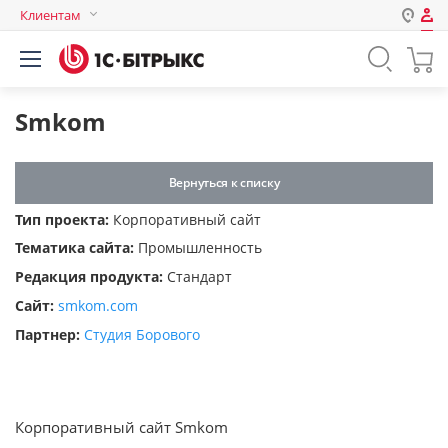
Клиентам
Авторизация
Россия
Нет аккаунта?
Зарегистрироваться
Казахстан
Smkom
Беларусь
Логин
Вернуться к списку
Тип проекта:
Корпоративный сайт
Пароль
Тематика сайта:
Промышленность
Редакция продукта:
Стандарт
Запомнить меня на этом
Сайт:
smkom.com
компьютере
Партнер:
Студия Борового
Забыли свой пароль?
Корпоративный сайт Smkom
или войдите с помощью