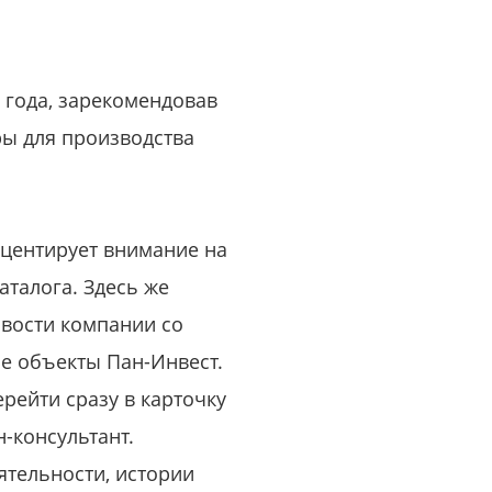
или войдите с помощью
 года, зарекомендовав
ы для производства
кцентирует внимание на
талога. Здесь же
овости компании со
ые объекты Пан-Инвест.
ейти сразу в карточку
-консультант.
ятельности, истории