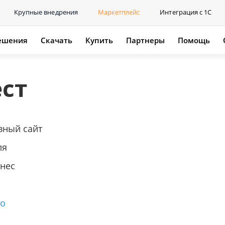
Крупные внедрения
Маркетплейс
Интеграция с 1С
ешения
Скачать
Купить
Партнеры
Помощь
ст
вный сайт
ля
нес
го