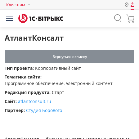
Клиентам
Авторизация
Россия
Нет аккаунта?
Зарегистрироваться
Казахстан
АтлантКонсалт
Беларусь
Логин
Вернуться к списку
Тип проекта:
Корпоративный сайт
Пароль
Тематика сайта:
Программное обеспечение, электронный контент
Запомнить меня на этом
Редакция продукта:
Старт
компьютере
Сайт:
atlantconsult.ru
Забыли свой пароль?
Партнер:
Студия Борового
или войдите с помощью
АтлантКонсалт — бизнес-консалтинговая компания со