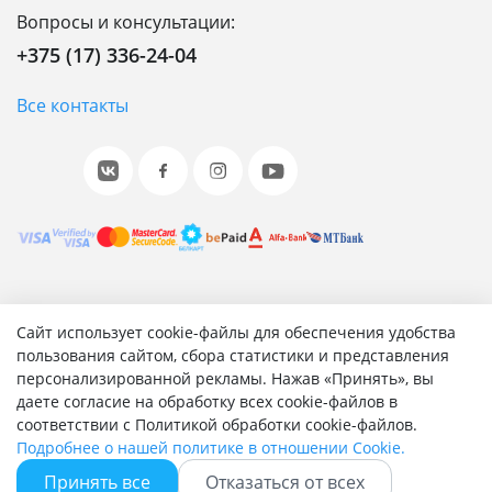
Вопросы и консультации:
+375 (17) 336-24-04
Все контакты
© 2001-2026 «Битрикс», «1С-Битрикс». Работает на 1С-
Сайт использует cookie-файлы для обеспечения удобства
Битрикс: Управление сайтом.
пользования сайтом, сбора статистики и представления
персонализированной рекламы. Нажав «Принять», вы
Согласие на обработку персональных данных
даете согласие на обработку всех cookie-файлов в
Отзыв согласия на обработку персональных данных
соответствии с Политикой обработки cookie-файлов.
Политика обработки персональных данных
Подробнее о нашей политике в отношении Cookie.
Соглашение об использовании сайта
Принять все
Отказаться от всех