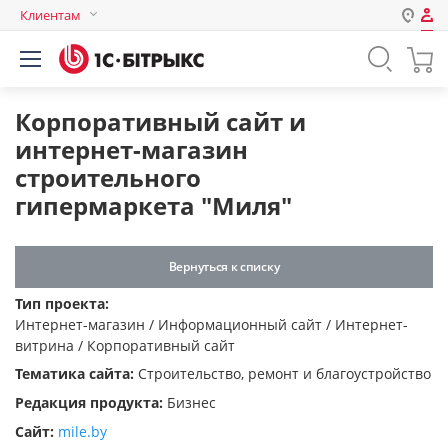
Клиентам
Авторизация
Россия
Нет аккаунта?
Зарегистрироваться
Казахстан
Корпоративный сайт и
Беларусь
интернет-магазин
Логин
строительного
гипермаркета "Миля"
Пароль
Вернуться к списку
Запомнить меня на этом
Тип проекта:
компьютере
Интернет-магазин / Информационный сайт / Интернет-
Забыли свой пароль?
витрина / Корпоративный сайт
Тематика сайта:
Строительство, ремонт и благоустройство
Редакция продукта:
Бизнес
Сайт:
mile.by
или войдите с помощью