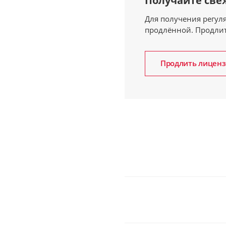
Получайте свеж
Для получения регул
продлённой. Продлите
Продлить лицен