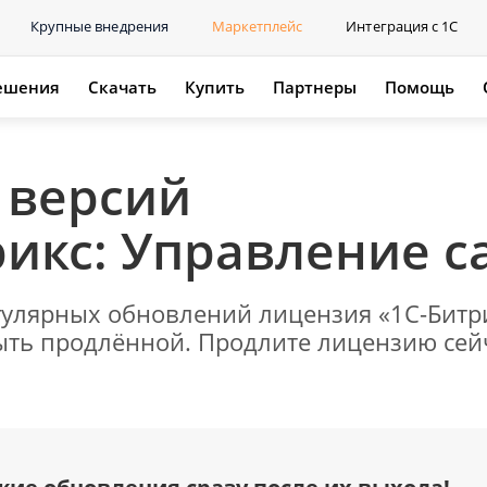
Крупные внедрения
Маркетплейс
Интеграция с 1С
ешения
Скачать
Купить
Партнеры
Помощь
 версий
рикс: Управление с
гулярных обновлений лицензия «1С-Битр
ыть продлённой. Продлите лицензию сейч