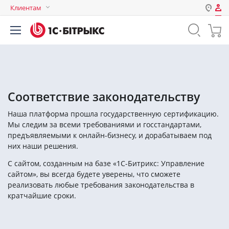
Клиентам
Авторизация
Россия
Нет аккаунта?
Зарегистрироваться
Казахстан
Беларусь
Логин
Соответствие законодательству
Наша платформа прошла государственную сертификацию.
Пароль
Мы следим за всеми требованиями и госстандартами,
предъявляемыми к онлайн-бизнесу, и дорабатываем под
них наши решения.
Запомнить меня на этом
компьютере
С сайтом, созданным на базе «1С-Битрикс: Управление
Забыли свой пароль?
сайтом», вы всегда будете уверены, что сможете
реализовать любые требования законодательства в
кратчайшие сроки.
или войдите с помощью