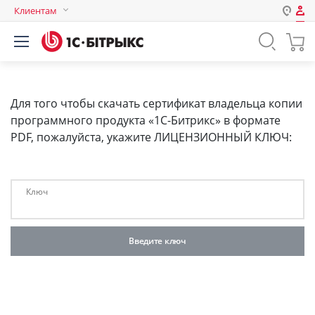
Клиентам
Авторизация
Россия
Нет аккаунта?
Зарегистрироваться
Казахстан
Беларусь
Для того чтобы скачать сертификат владельца копии
Логин
программного продукта «1С-Битрикс» в формате
PDF, пожалуйста, укажите ЛИЦЕНЗИОННЫЙ КЛЮЧ:
Пароль
Ключ
Запомнить меня на этом
компьютере
Забыли свой пароль?
или войдите с помощью