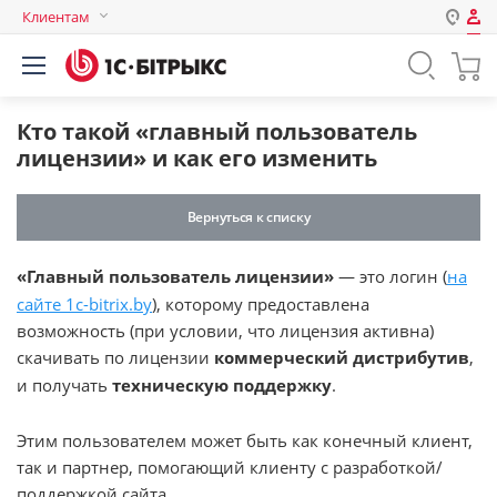
Клиентам
Авторизация
Россия
Нет аккаунта?
Зарегистрироваться
Казахстан
Кто такой «главный пользователь
Беларусь
лицензии» и как его изменить
Логин
Вернуться к списку
Пароль
«Главный пользователь лицензии»
— это логин (
на
сайте 1c-bitrix.by
), которому предоставлена
Запомнить меня на этом
возможность (при условии, что лицензия активна)
компьютере
скачивать по лицензии
коммерческий дистрибутив
,
Забыли свой пароль?
и получать
техническую поддержку
.
Этим пользователем может быть как конечный клиент,
так и партнер, помогающий клиенту с разработкой/
или войдите с помощью
поддержкой сайта.