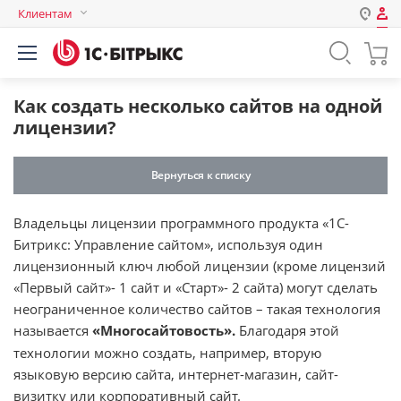
Клиентам
Авторизация
Россия
Нет аккаунта?
Зарегистрироваться
Казахстан
Как создать несколько сайтов на одной
Беларусь
лицензии?
Логин
Вернуться к списку
Пароль
Владельцы лицензии программного продукта «1С-
Битрикс: Управление сайтом», используя один
Запомнить меня на этом
лицензионный ключ любой лицензии (кроме лицензий
компьютере
«Первый сайт»- 1 сайт и «Старт»- 2 сайта) могут сделать
Забыли свой пароль?
неограниченное количество сайтов – такая технология
называется
«Многосайтовость».
Благодаря этой
технологии можно создать, например, вторую
языковую версию сайта, интернет-магазин, сайт-
или войдите с помощью
визитку или корпоративный сайт.