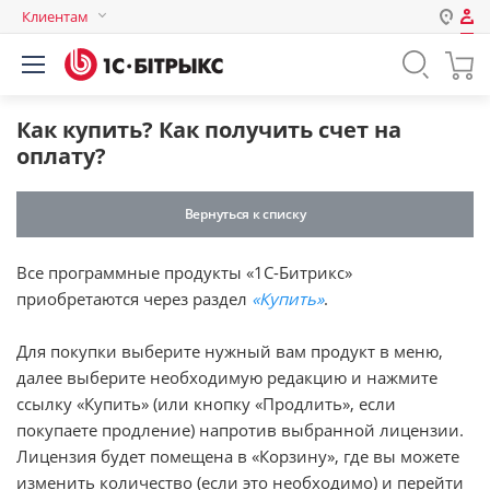
Клиентам
Авторизация
Россия
Нет аккаунта?
Зарегистрироваться
Казахстан
Как купить? Как получить счет на
Беларусь
оплату?
Логин
Вернуться к списку
Пароль
Все программные продукты «1С-Битрикс»
приобретаются через раздел
«Купить»
.
Запомнить меня на этом
компьютере
Для покупки выберите нужный вам продукт в меню,
Забыли свой пароль?
далее выберите необходимую редакцию и нажмите
ссылку «Купить» (или кнопку «Продлить», если
покупаете продление) напротив выбранной лицензии.
Лицензия будет помещена в «Корзину», где вы можете
или войдите с помощью
изменить количество (если это необходимо) и перейти