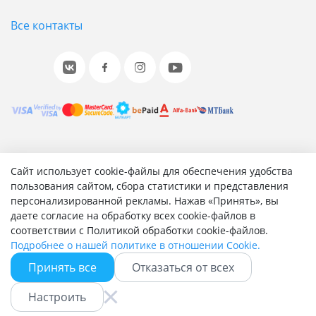
Все контакты
© 2001-2026 «Битрикс», «1С-Битрикс». Работает на 1С-
Сайт использует cookie-файлы для обеспечения удобства
Битрикс: Управление сайтом.
пользования сайтом, сбора статистики и представления
персонализированной рекламы. Нажав «Принять», вы
Согласие на обработку персональных данных
даете согласие на обработку всех cookie-файлов в
Отзыв согласия на обработку персональных данных
соответствии с Политикой обработки cookie-файлов.
Политика обработки персональных данных
Подробнее о нашей политике в отношении Cookie.
Соглашение об использовании сайта
Принять все
Отказаться от всех
Настроить