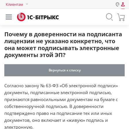
Клиентам
Авторизация
Россия
Нет аккаунта?
Зарегистрироваться
Казахстан
Почему в доверенности на подписанта
Беларусь
лицензии не указано конкретно, что
Логин
она может подписывать электронные
документы этой ЭП?
Пароль
Вернуться к списку
Запомнить меня на этом
Согласно закону № 63-ФЗ «Об электронной подписи»
компьютере
документы, подписанные электронной подписью,
Забыли свой пароль?
признаются равносильными документам на бумаге с
собственноручной подписью. В доверенности
подтверждено право на подписание тех или иных
документов, оно включает и «живую» подпись и
или войдите с помощью
электронную.