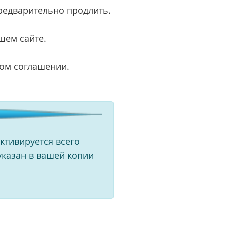
или войдите с помощью
предварительно продлить.
шем сайте.
ном соглашении.
ктивируется всего
указан в вашей копии