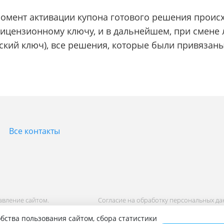
 момент активации купона готового решения проис
ицензионному ключу, и в дальнейшем, при смене 
кий ключ), все решения, которые были привязаны 
Все контакты
равление сайтом.
Согласие на обработку персональных д
Политика обработки персональных дан
бства пользования сайтом, сбора статистики