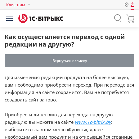
Клиентам
Авторизация
Россия
Нет аккаунта?
Зарегистрироваться
Казахстан
Как осуществляется переход с одной
Беларусь
редакции на другую?
Логин
Вернуться к списку
Пароль
Для изменения редакции продукта на более высокую,
вам необходимо приобрести переход. При переходе вся
Запомнить меня на этом
информация на сайте сохранится. Вам не потребуется
компьютере
создавать сайт заново.
Забыли свой пароль?
Приобрести лицензию для перехода на другую
редакцию вы можете на сайте
www.1c-bitrix.by
:
выберите в главном меню «Купить», далее
или войдите с помощью
необходимый вам продукт и на открывшейся странице