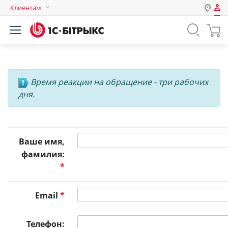
Клиентам
Авторизация
Россия
Нет аккаунта?
Зарегистрироваться
Казахстан
Беларусь
Логин
Время реакции на обращение - три рабочих
дня.
Пароль
Ваше имя,
Запомнить меня на этом
фамилия:
компьютере
*
Забыли свой пароль?
Email
*
или войдите с помощью
Телефон: