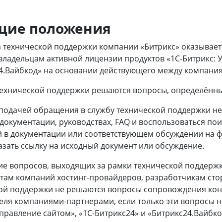
бщие положения
 технической поддержки компании «Битрикс» оказывае
 владельцам активной лицензии продуктов «1С-Битрикс: 
4.Вайбкод» на основании действующего между компания
технической поддержки решаются вопросы, определённ
подачей обращения в службу технической поддержки н
 документации, руководствах, FAQ и воспользоваться по
 в документации или соответствующем обсуждении на ф
казать ссылку на исходный документ или обсуждение.
е вопросов, выходящих за рамки технической поддержк
там компаний хостинг-провайдеров, разработчикам стор
ой поддержки не решаются вопросы сопровождения конк
еля компаниями-партнерами, если только эти вопросы н
Управление сайтом», «1С-Битрикс24» и «Битрикс24.Вайбко