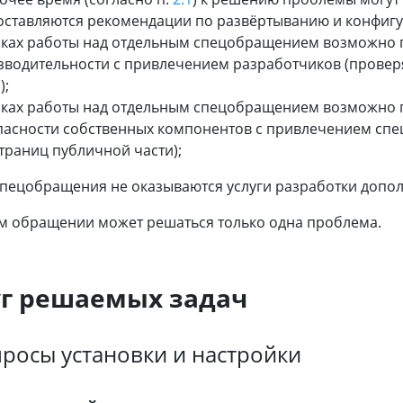
оставляются рекомендации по развёртыванию и конфиг
мках работы над отдельным спецобращением возможно п
зводительности с привлечением разработчиков (проверя
);
мках работы над отдельным спецобращением возможно п
пасности собственных компонентов с привлечением спец
траниц публичной части);
спецобращения не оказываются услуги разработки допо
м обращении может решаться только одна проблема.
уг решаемых задач
просы установки и настройки