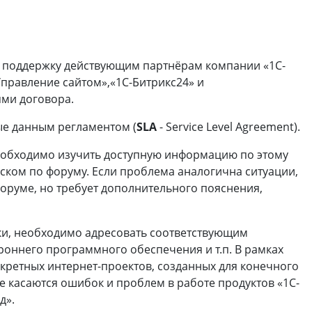
или войдите с помощью
т поддержку действующим партнёрам компании «1С-
Управление сайтом»,«1С-Битрикс24» и
ми договора.
ые данным регламентом (
SLA
- Service Level Agreement).
еобходимо изучить доступную информацию по этому
иском по форуму. Если проблема аналогична ситуации,
оруме, но требует дополнительного пояснения,
и, необходимо адресовать соответствующим
оннего программного обеспечения и т.п. В рамках
ретных интернет-проектов, созданных для конечного
е касаются ошибок и проблем в работе продуктов «1С-
д».