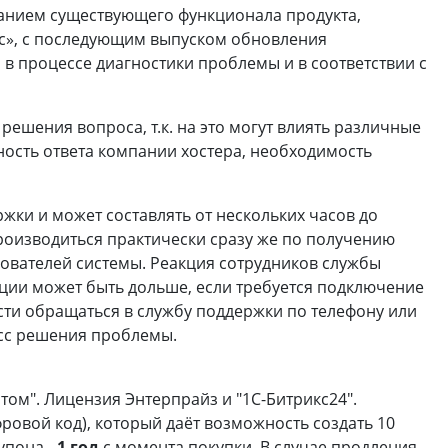
ванием существующего функционала продукта,
кс», с последующим выпуском обновления
в процессе диагностики проблемы и в соответствии с
ешения вопроса, т.к. на это могут влиять различные
ность ответа компании хостера, необходимость
жки и может составлять от нескольких часов до
роизводиться практически сразу же по получению
ователей системы. Реакция сотрудников службы
ии может быть дольше, если требуется подключение
сти обращаться в службу поддержки по телефону или
есс решения проблемы.
том". Лицензия Энтерпрайз и "1С-Битрикс24".
овой код), который даёт возможность создать 10
упона -
1 год
с момента покупки. В случае продления