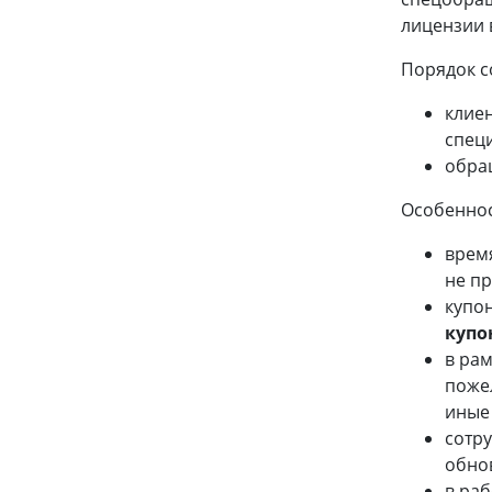
лицензии 
Порядок с
клие
спец
обращ
Особеннос
врем
не п
купо
купо
в ра
поже
иные
сотру
обно
в раб