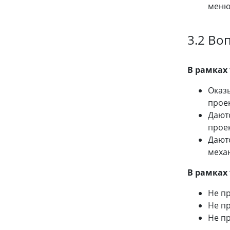
меню 
3.2 Во
В рамках
Оказ
проек
Дают
проек
Дают
механ
В рамках
Не п
Не пр
Не п