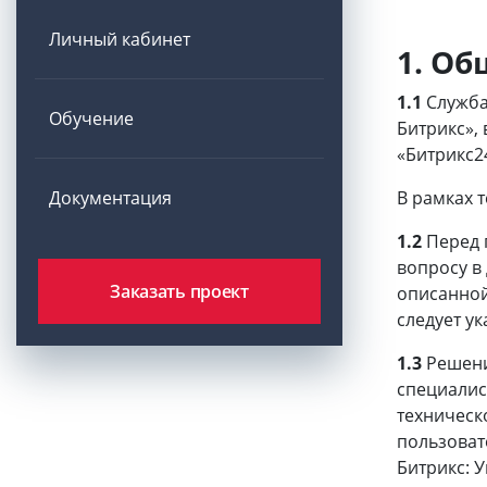
Личный кабинет
1. О
1.1
Служба
Обучение
Битрикс»,
«Битрикс2
Документация
В рамках 
1.2
Перед 
вопросу в
Заказать проект
описанной
следует у
1.3
Решени
специалис
техническ
пользоват
Битрикс: 