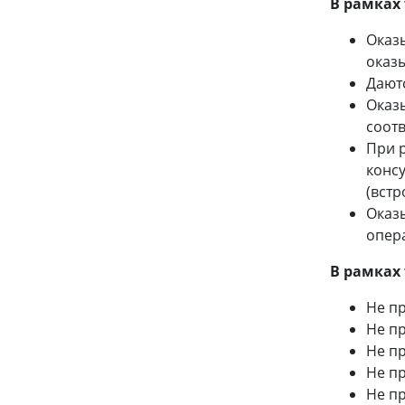
В рамках
Оказы
оказы
Дают
Оказ
соотв
При 
конс
(встр
Оказ
опера
В рамках
Не п
Не пр
Не п
Не пр
Не пр