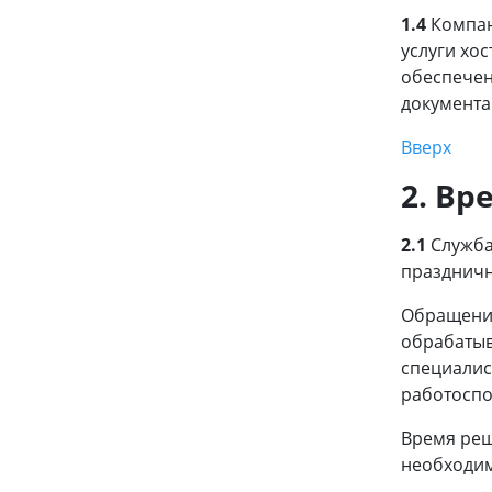
1.4
Компани
услуги хо
обеспечен
документа
Вверх
2. Вр
2.1
Служба
праздничн
Обращения
обрабатыв
специалис
работоспо
Время реш
необходим