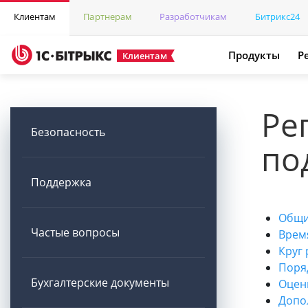
Клиентам
Партнерам
Разработчикам
Битрикс24
Продукты
Р
Клиентам
Ре
Безопасность
по
Поддержка
Общи
Частые вопросы
Врем
Круг
Поря
Бухгалтерские документы
Оцен
Допо