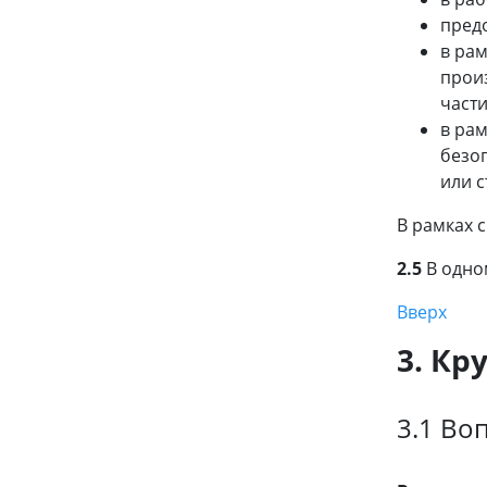
пред
в ра
прои
части
в ра
безо
или с
В рамках 
2.5
В одно
Вверх
3. Кр
3.1 Во