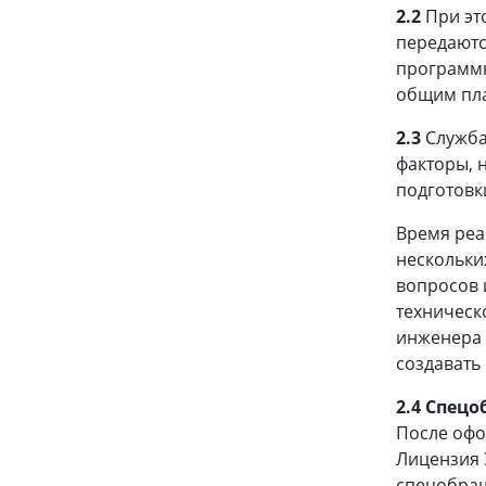
2.2
При эт
передаютс
программн
общим пла
2.3
Служба 
факторы, 
подготовк
Время реа
нескольки
вопросов 
техническ
инженера 
создавать
2.4 Спец
После офо
Лицензия 
спецобращ