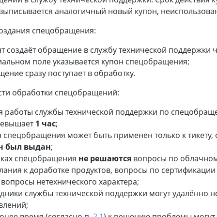
выписывается аналогичный новый купон, неиспользова
оздания спецобращения:
нт создаёт обращение в службу технической поддержки ч
иальном поле указывается купон спецобращения;
ение сразу поступает в обработку.
ти обработки спецобращений:
я работы службы технической поддержки по спецобра
ревышает
1 час
;
н спецобращения может быть применен только к тикету,
н был выдан
;
мках спецобращения
не решаются
вопросы по облачному
лания к доработке продуктов, вопросы по сертификации
 вопросы нетехнического характера;
дники службы технической поддержки могут удалённо не
влений;
очее время (согласно п.
2.1
) к решению проблемы могут