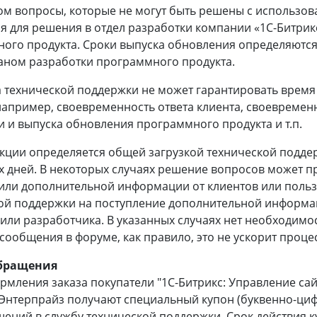
ом вопросы, которые не могут быть решены с использо
я для решения в отдел разработки компании «1С-Битри
ого продукта. Сроки выпуска обновления определяются 
ном разработки программного продукта.
технической поддержки не может гарантировать время р
например, своевременность ответа клиента, своевремен
и и выпуска обновления программного продукта и т.п.
кции определяется общей загрузкой технической поддер
х дней. В некоторых случаях решение вопросов может п
или дополнительной информации от клиентов или польз
ой поддержки на поступление дополнительной информац
или разработчика. В указанных случаях нет необходимо
 сообщения в форуме, как правило, это не ускорит проц
обращения
рмления заказа покупатели "1С-Битрикс: Управление сай
Энтерпрайз получают специальный купон (буквенно-цифр
ений в службу технической поддержки. Срок действия к