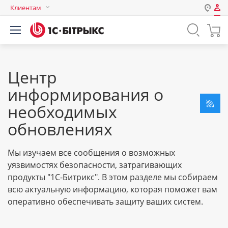
Клиентам
Авторизация
Россия
Нет аккаунта?
Зарегистрироваться
Казахстан
Беларусь
Центр
Логин
информирования о
необходимых
Пароль
обновлениях
Запомнить меня на этом
Мы изучаем все сообщения о возможных
компьютере
уязвимостях безопасности, затрагивающих
Забыли свой пароль?
продукты "1С-Битрикс". В этом разделе мы собираем
всю актуальную информацию, которая поможет вам
оперативно обеспечивать защиту ваших систем.
или войдите с помощью