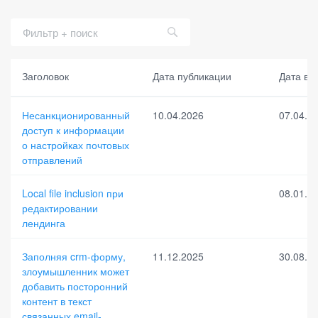
Заголовок
Заг
Да
Дата публикации
Сс
Ур
Дата вы
ол
та
ыл
ов
ов
вы
ка
ен
Несанкционированный
10.04.2026
07.04.2
ок
яв
на
ь
доступ к информации
ле
BD
оп
ни
U
ас
о настройках почтовых
Да
я
но
отправлений
та
сти
пуб
Сс
лик
Да
ыл
Local file inclusion при
08.01.2
ац
та
ка
редактировании
ии
ис
на
лендинга
пр
CV
ав
E
Заполняя crm-форму,
11.12.2025
30.08.2
ле
злоумышленник может
ни
я
добавить посторонний
контент в текст
связанных email-