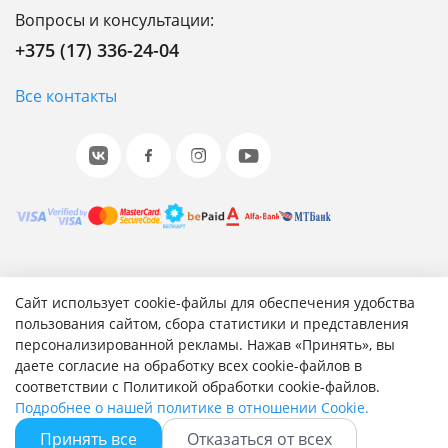
Вопросы и консультации:
+375 (17) 336-24-04
Все контакты
© 2001-2026 «Битрикс», «1С-Битрикс». Работает на 1С-
Сайт использует cookie-файлы для обеспечения удобства
Битрикс: Управление сайтом.
пользования сайтом, сбора статистики и представления
персонализированной рекламы. Нажав «Принять», вы
Согласие на обработку персональных данных
даете согласие на обработку всех cookie-файлов в
Отзыв согласия на обработку персональных данных
соответствии с Политикой обработки cookie-файлов.
Политика обработки персональных данных
Подробнее о нашей политике в отношении Cookie.
Соглашение об использовании сайта
Принять все
Отказаться от всех