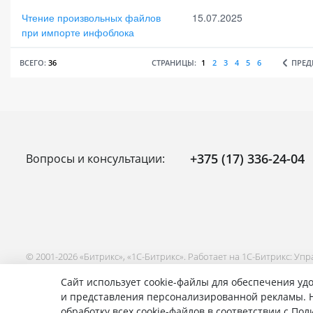
Чтение произвольных файлов
15.07.2025
при импорте инфоблока
ВСЕГО:
36
СТРАНИЦЫ:
1
2
3
4
5
6
ПРЕ
+375 (17) 336-24-04
Вопросы и консультации:
© 2001-2026 «Битрикс», «1С-Битрикс». Работает на 1С-Битрикс: Уп
Сайт использует cookie-файлы для обеспечения удо
и представления персонализированной рекламы. Н
обработку всех cookie-файлов в соответствии с По