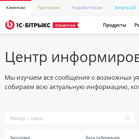
Клиентам
Партнерам
Разработчикам
Битрикс24
Продукты
Р
Клиентам
Центр информиров
Мы изучаем все сообщения о возможных уяз
собираем всю актуальную информацию, кот
Заголовок
Заголовок
Дата публикации
Дата выя