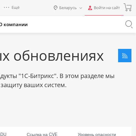
Ещё
Беларусь
Войти на сайт
Авторизация
О компании
Россия
Промо для партнеров
Нет аккаунта?
Зарегистрироваться
Казахстан
Беларусь
х обновлениях
Логин
укты "1С-Битрикс". В этом разделе мы
Пароль
защиту ваших систем.
Запомнить меня на этом
компьютере
Забыли свой пароль?
BDU
Ссылка на CVE
Уровень опасности
Уровень опасности