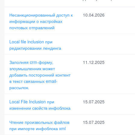
Дата публикации
Дата исп
Несанкционированный доступ к
10.04.2026
информации о настройках
почтовых отправлений
По умолчанию
Local file inclusion при
редактировании лендинга
Заполняя crm-форму,
11.12.2025
злоумышленник может
добавить посторонний контент
в текст связанных email-
рассылок.
Local File Inclusion при
15.07.2025
изменении свойств инфоблока
Чтение произвольных файлов
15.07.2025
при импорте инфоблока xml