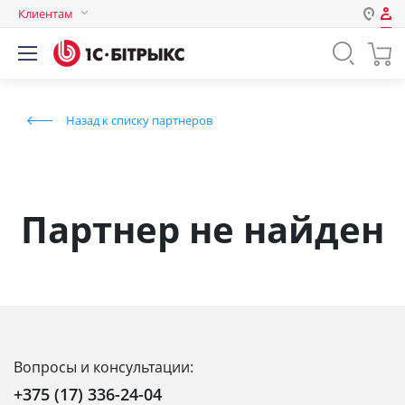
Клиентам
Авторизация
Россия
Нет аккаунта?
Зарегистрироваться
Казахстан
Назад к списку партнеров
Беларусь
Логин
Пароль
Партнер не найден
Запомнить меня на этом
компьютере
Забыли свой пароль?
Вопросы и консультации:
или войдите с помощью
+375 (17) 336-24-04