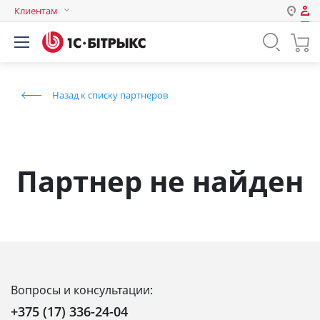
Клиентам
Авторизация
Россия
Нет аккаунта?
Зарегистрироваться
Казахстан
Назад к списку партнеров
Беларусь
Логин
Пароль
Партнер не найден
Запомнить меня на этом
компьютере
Забыли свой пароль?
Вопросы и консультации:
или войдите с помощью
+375 (17) 336-24-04