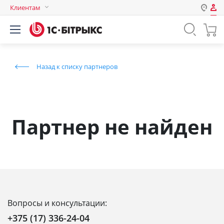
Клиентам
Авторизация
Россия
Нет аккаунта?
Зарегистрироваться
Казахстан
Назад к списку партнеров
Беларусь
Логин
Пароль
Партнер не найден
Запомнить меня на этом
компьютере
Забыли свой пароль?
Вопросы и консультации:
или войдите с помощью
+375 (17) 336-24-04