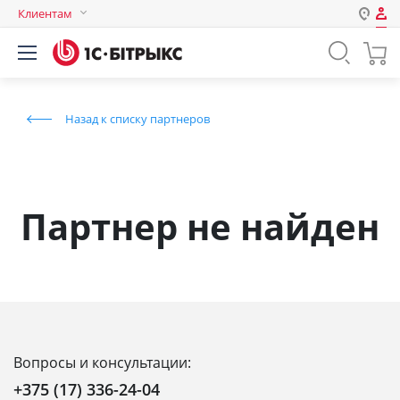
Клиентам
Авторизация
Россия
Нет аккаунта?
Зарегистрироваться
Казахстан
Назад к списку партнеров
Беларусь
Логин
Пароль
Партнер не найден
Запомнить меня на этом
компьютере
Забыли свой пароль?
Вопросы и консультации:
или войдите с помощью
+375 (17) 336-24-04