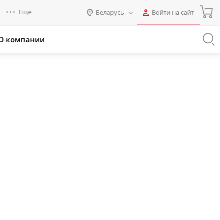
Ещё
Беларусь
Войти на сайт
Авторизация
О компании
Россия
Промо для партнеров
Нет аккаунта?
Зарегистрироваться
Казахстан
Беларусь
Логин
Пароль
Запомнить меня на этом
компьютере
Забыли свой пароль?