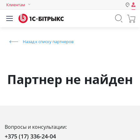
Клиентам
Авторизация
Россия
Нет аккаунта?
Зарегистрироваться
Казахстан
Назад к списку партнеров
Беларусь
Логин
Пароль
Партнер не найден
Запомнить меня на этом
компьютере
Забыли свой пароль?
Вопросы и консультации:
или войдите с помощью
+375 (17) 336-24-04