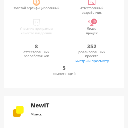
Золотой сертифицированный
Аттестованный
разработчик
10
Участник программы
Лидер
качества внедрения
продаж
8
352
аттестованных
реализованных
разработчиков
проекта
Быстрый просмотр
5
компетенций
NewIT
Минск