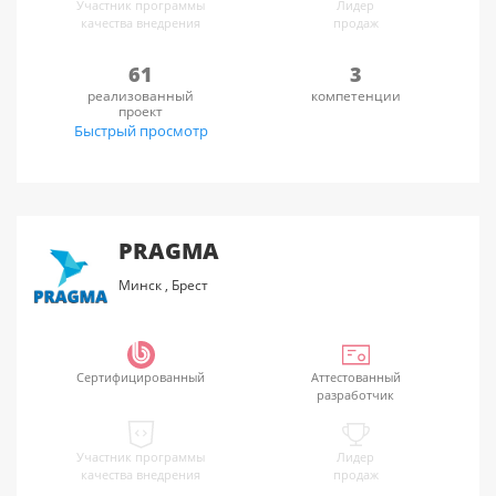
Участник программы
Лидер
качества внедрения
продаж
61
3
реализованный
компетенции
проект
Быстрый просмотр
PRAGMA
Минск
,
Брест
Сертифицированный
Аттестованный
разработчик
Участник программы
Лидер
качества внедрения
продаж