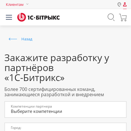
Клиентам
Авторизация
Россия
Нет аккаунта?
Зарегистрироваться
Казахстан
Назад
Беларусь
Логин
Закажите разработку у
партнёров
Пароль
«1С-Битрикс»
Запомнить меня на этом
Более 700 сертифицированных команд,
компьютере
занимающиеся разработкой и внедрением
Забыли свой пароль?
Компетенции партнера
Выберите компетенции
или войдите с помощью
Город: