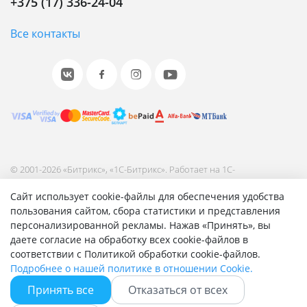
+375 (17) 336-24-04
Все контакты
© 2001-2026 «Битрикс», «1С-Битрикс». Работает на 1С-
Битрикс: Управление сайтом.
Сайт использует cookie-файлы для обеспечения удобства
Согласие на обработку персональных данных
пользования сайтом, сбора статистики и представления
Отзыв согласия на обработку персональных данных
персонализированной рекламы. Нажав «Принять», вы
Политика обработки персональных данных
даете согласие на обработку всех cookie-файлов в
Соглашение об использовании сайта
соответствии с Политикой обработки cookie-файлов.
Подробнее о нашей политике в отношении Cookie.
Принять все
Отказаться от всех
Быстро с 1С-Битрикс