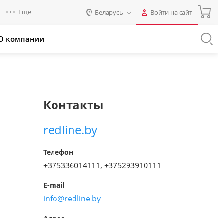
Ещё
Беларусь
Войти на сайт
Авторизация
О компании
Россия
Промо для партнеров
Нет аккаунта?
Зарегистрироваться
Казахстан
Беларусь
Логин
Контакты
Пароль
redline.by
Запомнить меня на этом
Телефон
компьютере
+375336014111, +375293910111
Забыли свой пароль?
E-mail
info@redline.by