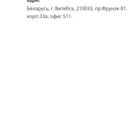
Адрес
или войдите с помощью
Беларусь, г. Витебск, 210033, пр.Фрунзе 81,
корп.33а, офис 511.