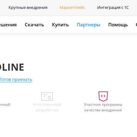
Крупные внедрения
Маркетплейс
Интеграция с 1С
ешения
Скачать
Купить
Партнеры
Помощь
DLINE
Готов приехать
анный
Аттестованный
Участник программы
разработчик
качества внедрения