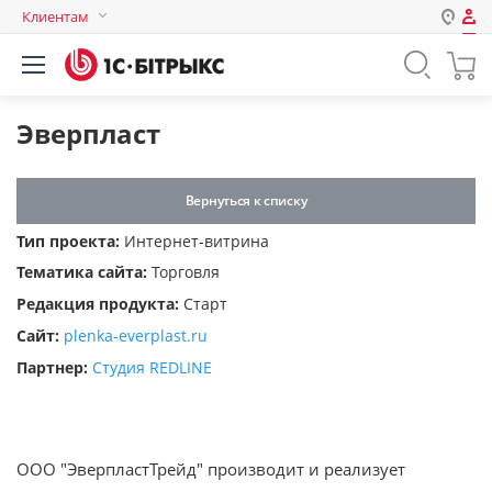
Клиентам
Авторизация
Россия
Нет аккаунта?
Зарегистрироваться
Казахстан
Эверпласт
Беларусь
Логин
Вернуться к списку
Тип проекта:
Интернет-витрина
Пароль
Тематика сайта:
Торговля
Редакция продукта:
Старт
Запомнить меня на этом
Сайт:
plenka-everplast.ru
компьютере
Партнер:
Студия REDLINE
Забыли свой пароль?
ООО "ЭверпластТрейд" производит и реализует
или войдите с помощью