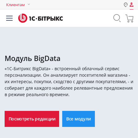
Клиентам
Авторизация
Россия
Нет аккаунта?
Зарегистрироваться
Казахстан
Беларусь
Логин
Модуль BigData
«1C-Битрикс BigData» - встроенный облачный сервис
Пароль
персонализации. Он анализирует посетителей магазина -
их интересы, покупки, сходство с другими покупателями, - и
собирает для каждого наиболее релевантные предложения
Запомнить меня на этом
в режиме реального времени.
компьютере
Забыли свой пароль?
Посмотреть редакции
Все модули
или войдите с помощью