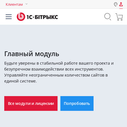
Клиентам
Авторизация
Россия
Нет аккаунта?
Зарегистрироваться
Казахстан
Беларусь
Логин
Главный модуль
Будьте уверены в стабильной работе вашего проекта и
Пароль
безупречном взаимодействии всех инструментов.
Управляйте неограниченным количеством сайтов в
единой системе.
Запомнить меня на этом
компьютере
Забыли свой пароль?
Все модули и лицензии
Попробовать
или войдите с помощью