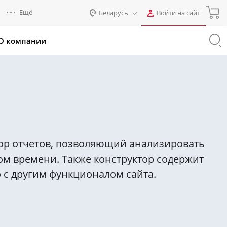
Ещё
Беларусь
Войти на сайт
Авторизация
О компании
Россия
Промо для партнеров
Нет аккаунта?
Зарегистрироваться
Казахстан
Беларусь
Логин
Пароль
тор отчетов, позволяющий анализировать
Запомнить меня на этом
ом времени. Также конструктор содержит
компьютере
 с другим функционалом сайта.
Забыли свой пароль?