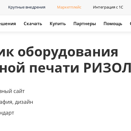
Крупные внедрения
Маркетплейс
Интеграция с 1С
ешения
Скачать
Купить
Партнеры
Помощь
ик оборудования
сной печати РИЗО
вный сайт
афия, дизайн
ндарт