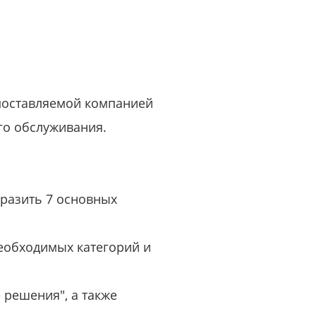
или войдите с помощью
 поставляемой компанией
го обслуживания.
бразить 7 основных
еобходимых категорий и
 решения", а также