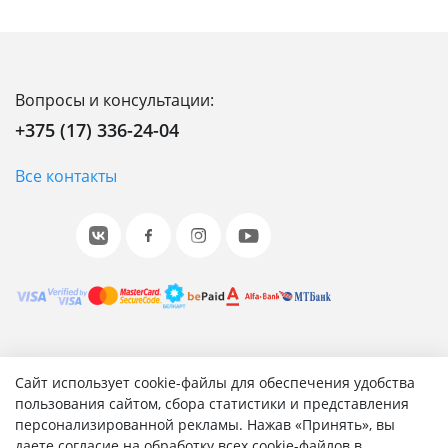
Вопросы и консультации:
+375 (17) 336-24-04
Все контакты
© 2001-2026 «Битрикс», «1С-Битрикс». Работает на 1С-
Сайт использует cookie-файлы для обеспечения удобства
Битрикс: Управление сайтом.
пользования сайтом, сбора статистики и представления
персонализированной рекламы. Нажав «Принять», вы
Согласие на обработку персональных данных
даете согласие на обработку всех cookie-файлов в