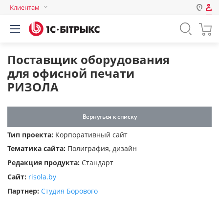
Клиентам
Авторизация
Россия
Нет аккаунта?
Зарегистрироваться
Казахстан
Поставщик оборудования
Беларусь
для офисной печати
Логин
РИЗОЛА
Пароль
Вернуться к списку
Тип проекта:
Корпоративный сайт
Запомнить меня на этом
Тематика сайта:
Полиграфия, дизайн
компьютере
Редакция продукта:
Стандарт
Забыли свой пароль?
Сайт:
risola.by
Партнер:
Студия Борового
или войдите с помощью