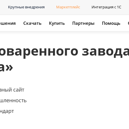
Крупные внедрения
Маркетплейс
Интеграция с 1С
ешения
Скачать
Купить
Партнеры
Помощь
оваренного завод
а»
вный сайт
шленность
ндарт