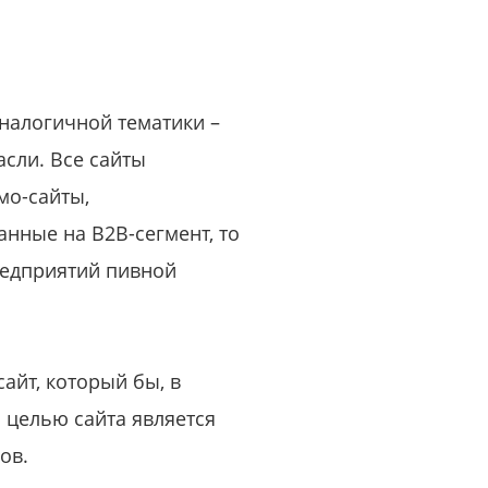
или войдите с помощью
налогичной тематики –
асли. Все сайты
мо-сайты,
нные на B2B-сегмент, то
предприятий пивной
айт, который бы, в
 целью сайта является
ов.