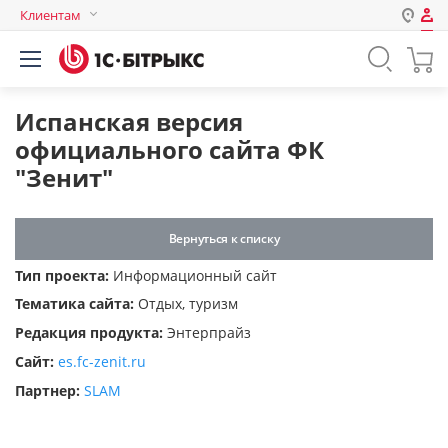
Клиентам
Авторизация
Россия
Нет аккаунта?
Зарегистрироваться
Казахстан
Испанская версия
Беларусь
официального сайта ФК
Логин
"Зенит"
Пароль
Вернуться к списку
Тип проекта:
Информационный сайт
Запомнить меня на этом
Тематика сайта:
Отдых, туризм
компьютере
Редакция продукта:
Энтерпрайз
Забыли свой пароль?
Сайт:
es.fc-zenit.ru
Партнер:
SLAM
или войдите с помощью