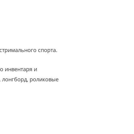
или войдите с помощью
кстримального спорта.
о инвентаря и
, лонгборд, роликовые