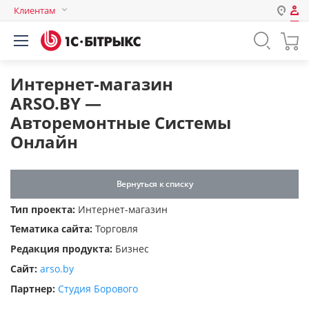
Клиентам
Авторизация
Россия
Нет аккаунта?
Зарегистрироваться
Казахстан
Интернет-магазин
Беларусь
ARSO.BY —
Логин
Авторемонтные Системы
Онлайн
Пароль
Вернуться к списку
Запомнить меня на этом
Тип проекта:
Интернет-магазин
компьютере
Тематика сайта:
Торговля
Забыли свой пароль?
Редакция продукта:
Бизнес
Сайт:
arso.by
Партнер:
Студия Борового
или войдите с помощью